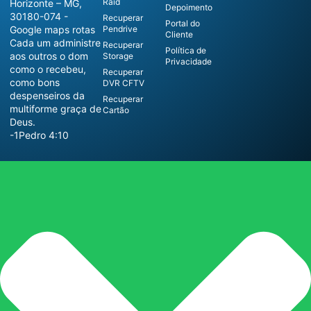
Raid
Horizonte – MG,
Depoimento
30180-074 -
Recuperar
Portal do
Google maps rotas
Pendrive
Cliente
Cada um administre
Recuperar
Política de
aos outros o dom
Storage
Privacidade
como o recebeu,
Recuperar
como bons
DVR CFTV
despenseiros da
Recuperar
multiforme graça de
Cartão
Deus.
-1Pedro 4:10