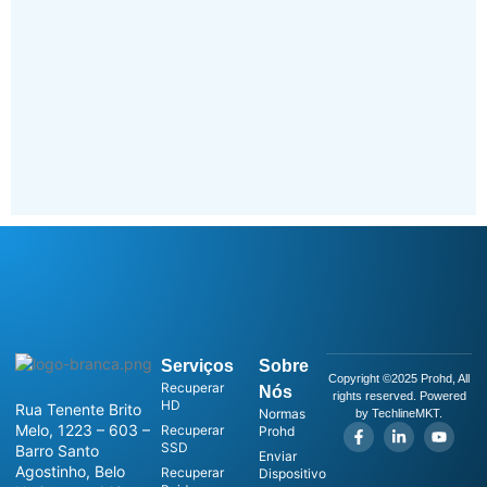
Serviços
Sobre
Copyright ©2025 Prohd, All
Recuperar
Nós
rights reserved. Powered
HD
Rua Tenente Brito
Normas
by TechlineMKT.
Melo, 1223 – 603 –
Recuperar
Prohd
SSD
Barro Santo
Enviar
Agostinho, Belo
Recuperar
Dispositivo