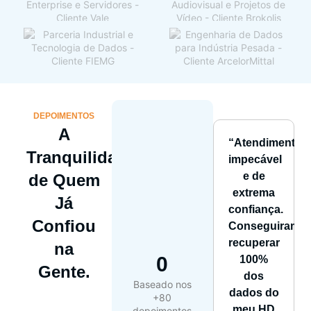
DEPOIMENTOS
A
“Atendimento
Tranquilidade
impecável
e de
de Quem
extrema
Já
confiança.
Confiou
Conseguiram
recuperar
na
0
100%
Gente.
dos
Baseado nos
dados do
+80
meu HD
depoimentos