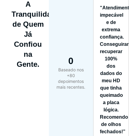
A
“Atendimento
Tranquilidade
impecável
e de
de Quem
extrema
Já
confiança.
Confiou
Conseguiram
recuperar
na
0
100%
Gente.
dos
Baseado nos
dados do
+80
meu HD
depoimentos
mais recentes.
que tinha
queimado
a placa
lógica.
Recomendo
de olhos
fechados!”