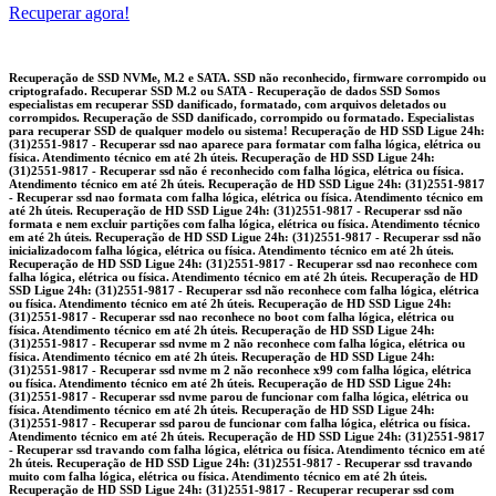
Recuperar agora!
Recuperação de SSD NVMe, M.2 e SATA. SSD não reconhecido, firmware corrompido ou criptografado. Recuperar SSD M.2 ou SATA - Recuperação de dados SSD Somos especialistas em recuperar SSD danificado, formatado, com arquivos deletados ou corrompidos. Recuperação de SSD danificado, corrompido ou formatado. Especialistas para recuperar SSD de qualquer modelo ou sistema! Recuperação de HD SSD Ligue 24h: (31)2551-9817 - Recuperar ssd nao aparece para formatar com falha lógica, elétrica ou física. Atendimento técnico em até 2h úteis. Recuperação de HD SSD Ligue 24h: (31)2551-9817 - Recuperar ssd não é reconhecido com falha lógica, elétrica ou física. Atendimento técnico em até 2h úteis. Recuperação de HD SSD Ligue 24h: (31)2551-9817 - Recuperar ssd nao formata com falha lógica, elétrica ou física. Atendimento técnico em até 2h úteis. Recuperação de HD SSD Ligue 24h: (31)2551-9817 - Recuperar ssd não formata e nem excluir partições com falha lógica, elétrica ou física. Atendimento técnico em até 2h úteis. Recuperação de HD SSD Ligue 24h: (31)2551-9817 - Recuperar ssd não inicializadocom falha lógica, elétrica ou física. Atendimento técnico em até 2h úteis. Recuperação de HD SSD Ligue 24h: (31)2551-9817 - Recuperar ssd nao reconhece com falha lógica, elétrica ou física. Atendimento técnico em até 2h úteis. Recuperação de HD SSD Ligue 24h: (31)2551-9817 - Recuperar ssd não reconhece com falha lógica, elétrica ou física. Atendimento técnico em até 2h úteis. Recuperação de HD SSD Ligue 24h: (31)2551-9817 - Recuperar ssd nao reconhece no boot com falha lógica, elétrica ou física. Atendimento técnico em até 2h úteis. Recuperação de HD SSD Ligue 24h: (31)2551-9817 - Recuperar ssd nvme m 2 não reconhece com falha lógica, elétrica ou física. Atendimento técnico em até 2h úteis. Recuperação de HD SSD Ligue 24h: (31)2551-9817 - Recuperar ssd nvme m 2 não reconhece x99 com falha lógica, elétrica ou física. Atendimento técnico em até 2h úteis. Recuperação de HD SSD Ligue 24h: (31)2551-9817 - Recuperar ssd nvme parou de funcionar com falha lógica, elétrica ou física. Atendimento técnico em até 2h úteis. Recuperação de HD SSD Ligue 24h: (31)2551-9817 - Recuperar ssd parou de funcionar com falha lógica, elétrica ou física. Atendimento técnico em até 2h úteis. Recuperação de HD SSD Ligue 24h: (31)2551-9817 - Recuperar ssd travando com falha lógica, elétrica ou física. Atendimento técnico em até 2h úteis. Recuperação de HD SSD Ligue 24h: (31)2551-9817 - Recuperar ssd travando muito com falha lógica, elétrica ou física. Atendimento técnico em até 2h úteis. Recuperação de HD SSD Ligue 24h: (31)2551-9817 - Recuperar recuperar ssd com defeito com falha lógica, elétrica ou física. Atendimento técnico em até 2h úteis. Recuperação de HD SSD Ligue 24h: (31)2551-9817 - Recuperar pc nao reconhece o ssd com falha lógica, elétrica ou física. Atendimento técnico em até 2h úteis. Recuperação de HD SSD Ligue 24h: (31)2551-9817 - Recuperar pc não reconhece o ssd com falha lógica, elétrica ou física. Atendimento técnico em até 2h úteis. Recuperação de HD SSD Ligue 24h: (31)2551-9817 - Recuperar pc nao reconhece ssd com falha lógica, elétrica ou física. Atendimento técnico em até 2h úteis. Recuperação de HD SSD Ligue 24h: (31)2551-9817 - Recuperar notebook nao reconhece ssd com falha lógica, elétrica ou física. Atendimento técnico em até 2h úteis. Recuperação de HD SSD Ligue 24h: (31)2551-9817 - Recuperar notebook não reconhece ssd com falha lógica, elétrica ou física. Atendimento técnico em até 2h úteis. Recuperação de HD SSD Ligue 24h: (31)2551-9817 - Recuperar notebook nao reconhece ssd m2 com falha lógica, elétrica ou física. Atendimento técnico em até 2h úteis. Recuperação de HD SSD Ligue 24h: (31)2551-9817 - Recuperar ssd quem não reconhece ssd com falha lógica, elétrica ou física. Atendimento técnico em até 2h úteis. Recuperação de HD SSD Ligue 24h: (31)2551-9817 - Recuperar ssd queimado com falha lógica, elétrica ou física. Atendimento técnico em até 2h úteis. Recuperação de HD SSD Ligue 24h: (31)2551-9817 - Recuperar recuperar ssd corrompido com falha lógica, elétrica ou física. Atendimento técnico em até 2h úteis. Recuperação de HD SSD Ligue 24h: (31)2551-9817 - Recuperar recuperar hd ssd corrompido com falha lógica, elétrica ou física. Atendimento técnico em até 2h úteis. Recuperação de HD SSD Ligue 24h: (31)2551-9817 - Recuperar reconhecer ssd no pc com falha lógica, elétrica ou física. Atendimento técnico em até 2h úteis. consertar hd externo samsung consertar hd notebook conserto de hd seagate conserto hd externo disco corrompido disco não alocado hd externo disco raw recuperar dados empresa especializada em recuperar dados hd empresa especializada em recuperar hd empresa para recuperar hd especialista em recuperação de hd formatar partição raw hd com formato raw hd com partição raw hd corrompido e ilegivel hd corrompido pc hd em formato raw como recuperar arquivos hd estragou e agora hd externo ilegivel hd externo não abre pedindo para formatar hd externo partição perdida hd externo raw para ntfs hd falhando como recuperar hd formato raw recuperar dados hd quebrado recuperar dados hd recuperado hd sistema raw manutenção de hd interno meu hd externo corrompido como recuperar meu hd externo esta em formato raw meu hd externo está pedindo para formatar meu hd parou de funcionar como recuperar os dados pasta corrompida e ilegivel hd externo pasta corrompida hd externo pedindo para formatar hd externo preço para recuperar hd externo problema na agulha do hd prohd recuperação de dados prohd recuperação de dados em hd bh recovery recuperar dados recuperação de arquivos após formatação recuperação de dados recuperação de dados de hd recuperação de dados disco recuperação de dados disco externo Precisa recuperar dados do SSD? Atendimento Especializado 24H: (31) 2551-9817 | Referência, há 26 anos, em Recuperação de Dados de HD SSD. Recuperar Dados de HD SSD. Sucesso em 95% dos Casos Acre Rio Branco AC Alagoas Maceió AL Amapá Macapá AP Amazonas Manaus AM Bahia Salvador BA Ceará Fortaleza CE Distrito Federal* Brasília DF Espírito Santo Vitória ES Goiás Goiânia GO Maranhão São Luís MA Mato Grosso Cuiabá MT Mato Grosso do Sul Campo Grande MS Minas Gerais Belo Horizonte MG Pará Belém PA Paraíba João Pessoa PB Paraná Curitiba PR Pernambuco Recife PE Piauí Teresina PI Rio de Janeiro Rio de Janeiro RJ Rio Grande do Norte Natal RN Rio Grande do Sul Porto Alegre RS Rondônia Porto Velho RO Roraima Boa Vista RR Santa Catarina Florianópolis SC São Paulo São Paulo SP Sergipe Aracaju SE Tocantins Palmas To A PRO HD Recovery conta com profissionais e recursos necessários para realizar qualquer tipo de recuperação de dados em qualquer tipo de mídia com SSD., HD, Servidor RAID. Recuperação de HD Seagate Ligue 24h: (31)2551-9817 - Recuperação de HDs internos com falha lógica, elétrica ou física. Atendimento técnico em até 2h úteis. Recuperação de HD Seagate Ligue 24h: (31)2551-9817 - HD corrompido ou formatado? Restauramos seus arquivos com total segurança e sigilo. Recuperação de HD Seagate Ligue 24h: (31)2551-9817 - Diagnóstico em 2 horas. Pague só se recuperar seus dados. HDs SATA, IDE e SAS. Recuperação de HD Seagate Ligue 24h: (31)2551-9817 - Recuperamos HDs danificados de qualquer marca ou modelo, com total integridade e confidencialidade. Recuperação de HD Seagate Ligue 24h: (31)2551-9817 - Mais de 26 anos de experiência em recuperação de HDs internos com casos complexos solucionados. Recuperação de HD Seagate Ligue 24h: (31)2551-9817 - Dados inacessíveis? Nossa equipe técnica garante recuperação segura mesmo em falhas graves. Recuperação de HD Seagate Ligue 24h: (31)2551-9817 - HD não reconhece no sistema? Realizamos leitura forçada e recuperação com precisão cirúrgica. Recuperar HD Seagate Ligue 24h: (31)2551-9817 - HD parou de funcionar? Recuperamos dados com segurança, agilidade e sem custo se não houver sucesso. Recuperar HD Seagate Ligue 24h: (31)2551-9817 - Perdeu dados do HD interno? Diagnóstico em 2 horas e recuperação profissional com taxa de sucesso comprovada. Recuperar HD Seagate Ligue 24h: (31)2551-9817 - HD com erro de leitura ou travando? Recuperamos com ferramentas especializadas em ambiente controlado. Recuperar HD Seagate Ligue 24h: (31)2551-9817 - Recuperação de HDs internos com falha lógica, elétrica ou física. Atendimento técnico em até 2h úteis. Recuperar HD Seagate Ligue 24h: (31)2551-9817 - HD corrompido ou formatado? Restauramos seus arquivos com total segurança e sigilo. Recuperar HD Seagate Ligue 24h: (31)2551-9817 - Diagnóstico em 2 horas. Pague só se recuperar seus dados. HDs SATA, IDE e SAS. Recuperar HD Seagate Ligue 24h: (31)2551-9817 - Recuperamos HDs danificados de qualquer marca ou modelo, com total integridade e confidencialidade. Recuperar HD Seagate Ligue 24h: (31)2551-9817 - Mais de 26 anos de experiência em recuperação de HDs internos com casos complexos solucionados. Recuperar HD Seagate Ligue 24h: (31)2551-9817 - Dados inacessíveis? Nossa equipe técnica garante recuperação segura mesmo em falhas graves. Recuperar HD Seagate Ligue 24h: (31)2551-9817 - HD não reconhece no sistema? Realizamos leitura forçada e recuperação com precisão cirúrgica. Recuperação de SSD Ligue 24h: (31)2551-9817 |ProHD: referência nacional em recuperação de SSDs NVMe, M. 2 em ssd não aparece no gerenciador de disco com falha lógica, elétrica ou física. Atendimento técnico em até 2h úteis. Recuperação de SSD Ligue 24h: (31)2551-9817 |ProHD: referência nacional em recuperação de SSDs NVMe, M. 2 em ssd não aparece no gerenciamento de disco Recuperação de SSD Ligue 24h: (31)2551-9817 |ProHD: referência nacional em recuperação de SSDs NVMe, M. 2 em ssd nao aparece no pc com falha lógica, elétrica ou física. Atendimento técnico em até 2h úteis. Recuperação de SSD Ligue 24h: (31)2551-9817 |ProHD: referência nacional em r