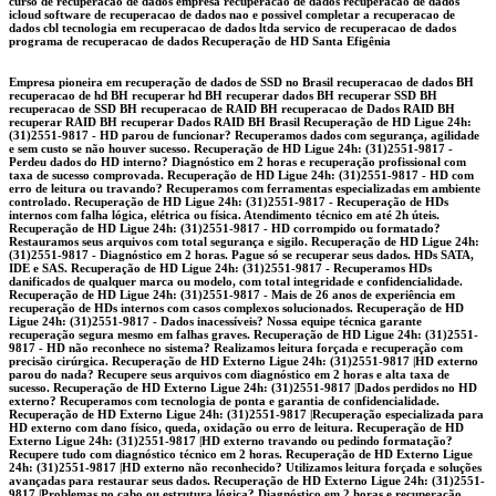
curso de recuperacao de dados empresa recuperacao de dados recuperacao de dados
icloud software de recuperacao de dados nao e possivel completar a recuperacao de
dados cbl tecnologia em recuperacao de dados ltda servico de recuperacao de dados
programa de recuperacao de dados Recuperação de HD Santa Efigênia
Empresa pioneira em recuperação de dados de SSD no Brasil recuperacao de dados BH
recuperacao de hd BH recuperar hd BH recuperar dados BH recuperar SSD BH
recuperacao de SSD BH recuperacao de RAID BH recuperacao de Dados RAID BH
recuperar RAID BH recuperar Dados RAID BH Brasil Recuperação de HD Ligue 24h:
(31)2551-9817 - HD parou de funcionar? Recuperamos dados com segurança, agilidade
e sem custo se não houver sucesso. Recuperação de HD Ligue 24h: (31)2551-9817 -
Perdeu dados do HD interno? Diagnóstico em 2 horas e recuperação profissional com
taxa de sucesso comprovada. Recuperação de HD Ligue 24h: (31)2551-9817 - HD com
erro de leitura ou travando? Recuperamos com ferramentas especializadas em ambiente
controlado. Recuperação de HD Ligue 24h: (31)2551-9817 - Recuperação de HDs
internos com falha lógica, elétrica ou física. Atendimento técnico em até 2h úteis.
Recuperação de HD Ligue 24h: (31)2551-9817 - HD corrompido ou formatado?
Restauramos seus arquivos com total segurança e sigilo. Recuperação de HD Ligue 24h:
(31)2551-9817 - Diagnóstico em 2 horas. Pague só se recuperar seus dados. HDs SATA,
IDE e SAS. Recuperação de HD Ligue 24h: (31)2551-9817 - Recuperamos HDs
danificados de qualquer marca ou modelo, com total integridade e confidencialidade.
Recuperação de HD Ligue 24h: (31)2551-9817 - Mais de 26 anos de experiência em
recuperação de HDs internos com casos complexos solucionados. Recuperação de HD
Ligue 24h: (31)2551-9817 - Dados inacessíveis? Nossa equipe técnica garante
recuperação segura mesmo em falhas graves. Recuperação de HD Ligue 24h: (31)2551-
9817 - HD não reconhece no sistema? Realizamos leitura forçada e recuperação com
precisão cirúrgica. Recuperação de HD Externo Ligue 24h: (31)2551-9817 |HD externo
parou do nada? Recupere seus arquivos com diagnóstico em 2 horas e alta taxa de
sucesso. Recuperação de HD Externo Ligue 24h: (31)2551-9817 |Dados perdidos no HD
externo? Recuperamos com tecnologia de ponta e garantia de confidencialidade.
Recuperação de HD Externo Ligue 24h: (31)2551-9817 |Recuperação especializada para
HD externo com dano físico, queda, oxidação ou erro de leitura. Recuperação de HD
Externo Ligue 24h: (31)2551-9817 |HD externo travando ou pedindo formatação?
Recupere tudo com diagnóstico técnico em 2 horas. Recuperação de HD Externo Ligue
24h: (31)2551-9817 |HD externo não reconhecido? Utilizamos leitura forçada e soluções
avançadas para restaurar seus dados. Recuperação de HD Externo Ligue 24h: (31)2551-
9817 |Problemas no cabo ou estrutura lógica? Diagnóstico em 2 horas e recuperação