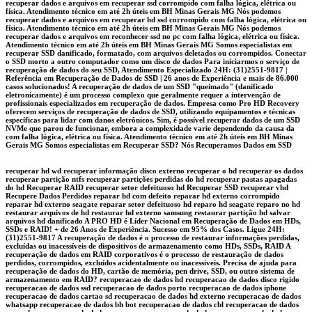
recuperar dados e arquivos em recuperar ssd corrompido com falha lógica, elétrica ou
física. Atendimento técnico em até 2h úteis em BH Minas Gerais MG Nós podemos
recuperar dados e arquivos em recuperar hd ssd corrompido com falha lógica, elétrica ou
física. Atendimento técnico em até 2h úteis em BH Minas Gerais MG Nós podemos
recuperar dados e arquivos em reconhecer ssd no pc com falha lógica, elétrica ou física.
Atendimento técnico em até 2h úteis em BH Minas Gerais MG Somos especialistas em
recuperar SSD danificado, formatado, com arquivos deletados ou corrompidos. Conectar
o SSD morto a outro computador como um disco de dados Para iniciarmos o serviço de
recuperação de dados do seu SSD, Atendimento Especializado 24H: (31)2551-9817 |
Referência em Recuperação de Dados de SSD | 26 anos de Experiência e mais de 86.000
casos solucionados! A recuperação de dados de um SSD "queimado" (danificado
eletronicamente) é um processo complexo que geralmente requer a intervenção de
profissionais especializados em recuperação de dados. Empresa como Pro HD Recovery
oferecem serviços de recuperação de dados de SSD, utilizando equipamentos e técnicas
específicas para lidar com danos eletrônicos. Sim, é possível recuperar dados de um SSD
NVMe que parou de funcionar, embora a complexidade varie dependendo da causa da
com falha lógica, elétrica ou física. Atendimento técnico em até 2h úteis em BH Minas
Gerais MG Somos especialistas em Recuperar SSD? Nós Recuperamos Dados em SSD
recuperar hd wd recuperar informação disco externo recuperar o hd recuperar os dados
recuperar partição ntfs recuperar partições perdidas do hd recuperar pastas apagadas
do hd Recuperar RAID recuperar setor defeituoso hd Recuperar SSD recuperar vhd
Recupere Dados Perdidos reparar hd com defeito reparar hd externo corrompido
reparar hd externo seagate reparar setor defeituoso hd reparo hd seagate reparo no hd
restaurar arquivos de hd restaurar hd externo samsung restaurar partição hd salvar
arquivos hd danificado A PRO HD é Líder Nacional em Recuperação de Dados em HDs,
SSDs e RAID! + de 26 Anos de Experiência. Sucesso em 95% dos Casos. Ligue 24H:
(31)2551-9817 A recuperação de dados é o processo de restaurar informações perdidas,
excluídas ou inacessíveis de dispositivos de armazenamento como HDs, SSDs, RAID A
recuperação de dados em RAID corporativos é o processo de restauração de dados
perdidos, corrompidos, excluídos acidentalmente ou inacessíveis. Precisa de ajuda para
recuperação de dados do HD, cartão de memória, pen drive, SSD, ou outro sistema de
armazenamento em RAID? recuperacao de dados hd recuperacao de dados disco rigido
recuperacao de dados ssd recuperacao de dados porto recuperacao de dados iphone
recuperacao de dados cartao sd recuperacao de dados hd externo recuperacao de dados
whatsapp recuperacao de dados bh bot recuperacao de dados cbl recuperacao de dados