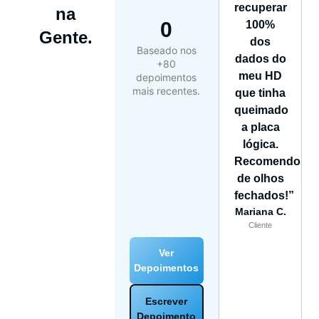
recuperar
na
0
100%
Gente.
dos
Baseado nos
dados do
+80
meu HD
depoimentos
mais recentes.
que tinha
queimado
a placa
lógica.
Recomendo
de olhos
fechados!”
Mariana C.
Cliente
Ver
Depoimentos
Escrever
Depoimento