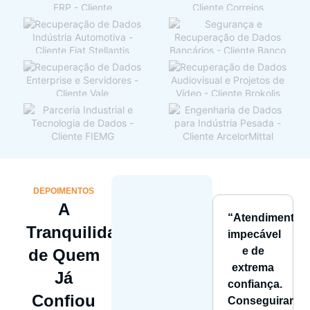
DEPOIMENTOS
A
“Atendimento
Tranquilidade
impecável
e de
de Quem
extrema
Já
confiança.
Confiou
Conseguiram