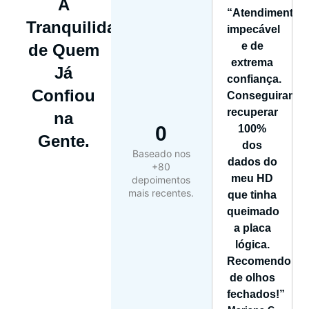
A
“Atendimento
Tranquilidade
impecável
e de
de Quem
extrema
Já
confiança.
Confiou
Conseguiram
recuperar
na
0
100%
Gente.
dos
Baseado nos
dados do
+80
meu HD
depoimentos
mais recentes.
que tinha
queimado
a placa
lógica.
Recomendo
de olhos
fechados!”