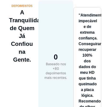
DEPOIMENTOS
A
“Atendimento
Tranquilidade
impecável
e de
de Quem
extrema
Já
confiança.
Confiou
Conseguiram
recuperar
na
0
100%
Gente.
dos
Baseado nos
dados do
+80
meu HD
depoimentos
mais recentes.
que tinha
queimado
a placa
lógica.
Recomendo
de olhos