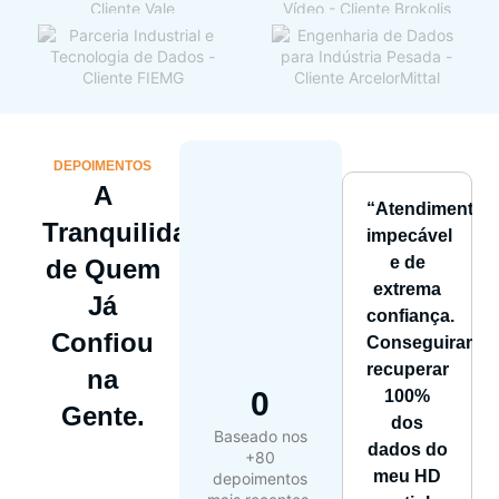
DEPOIMENTOS
A
“Atendimento
Tranquilidade
impecável
e de
de Quem
extrema
Já
confiança.
Confiou
Conseguiram
recuperar
na
0
100%
Gente.
dos
Baseado nos
dados do
+80
meu HD
depoimentos