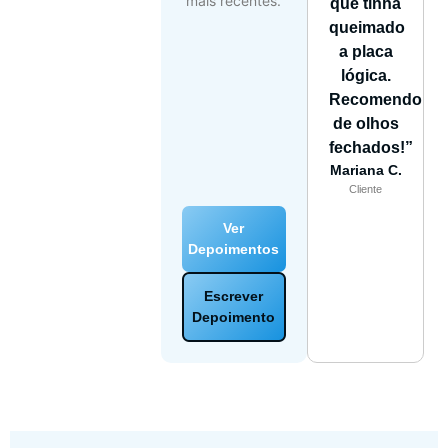
mais recentes.
que tinha
queimado
a placa
lógica.
Recomendo
de olhos
fechados!”
Mariana C.
Cliente
Ver
Depoimentos
Escrever
Depoimento